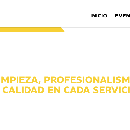
INICIO
EVEN
IMPIEZA, PROFESIONALIS
 CALIDAD EN CADA SERVIC
Rentamos baños limpios y funcionales que se
adaptan a las necesidades de tu evento u obra.